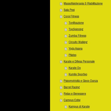
Massofisioterapia & Riabilitazione
Sala Pesi
Corsi Fitness
Tonificazione
TopSpinning
Zumba Fitness
Circuito Walking
Yoga Asana
Pilates
Karate e Difesa Personale
Karate Do
Kumite Sportivo
Psicomotricità e Gioco Danza
Barrel Racing
Relax e Benessere
Campus Estivi
Kampus di Karate