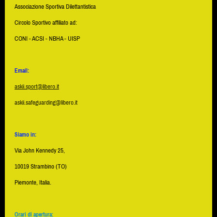
Associazione Sportiva Dilettantistica
Circolo Sportivo affiliato ad:
CONI - ACSI - NBHA - UISP
Email:
askii.sport@libero.it
askii.safeguarding@libero.it
Siamo in:
Via John Kennedy 25,
10019 Strambino (TO)
Piemonte, Italia.
Orari di apertura: