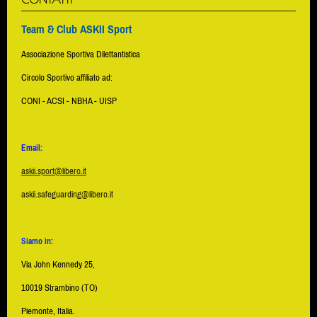
Team & Club ASKII Sport
Associazione Sportiva Dilettantistica
Circolo Sportivo affiliato ad:
CONI - ACSI - NBHA - UISP
Email:
askii.sport@libero.it
askii.safeguarding@libero.it
Siamo in:
Via John Kennedy 25,
10019 Strambino (TO)
Piemonte, Italia.