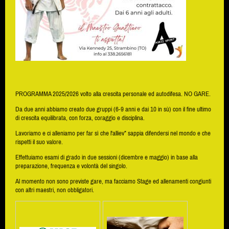
PROGRAMMA 2025/2026 volto alla crescita personale ed autodifesa. NO GARE.
Da due anni abbiamo creato due gruppi (6-9 anni e dai 10 in sù) con il fine ultimo
di crescita equilibrata, con forza, coraggio e disciplina.
Lavoriamo e ci alleniamo per far sì che l'alliev* sappia difendersi nel mondo e che
rispetti il suo valore.
Effettuiamo esami di grado in due sessioni (dicembre e maggio) in base alla
preparazione, frequenza e volontà del singolo.
Al momento non sono previste gare, ma facciamo Stage ed allenamenti congiunti
con altri maestri, non obbligatori.